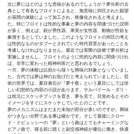
次に夢にはどのような意味があるのでしょうか？夢分析の古
典として有名なフロイトによると、無意味に抑圧された願望
が昼間の体験によって加工され、映像化されると考えまし
た。特にフロイトは性的な事象と夢の内容を関連づけた説明
が多く、例えば、銃が男性器、果実が女性器、動物が性欲を
象徴するとしていました。このようなフロイトの抑圧の考え
は性的なものがタブーとされていた時代背景があったことを
考慮しなければなりません。最近では実際の診療で夢分析は
実施しませんし、フロイトのように性的な内容に関係づけれ
ば、非常に変わった精神科医だと思われるでしょう。
一方、夢の体験は以前から様々な興味の対象となっていまし
た。古代では夢は神のお告げだと考えられていましたし、芸
術の世界では、夏目漱石が『夢十夜』という夏目にしては珍
しい幻想的な内容の小説があります。サルバドール・ダリ・
は枕元にスケッチブックを置き、夢を見て、目覚めるとその
イメージをすぐにスケッチしていたとのことです。
夢のメカニズムはまだまだ未知の部分が多いのですが、興味
がつきない分野である事は確かです。そして最後にクロー
ド・ドビュッシーの『夢』という曲はとてもチャーミングな
ピアノ曲で、寝る前に聴くと副交感神経が優位に働き、快適